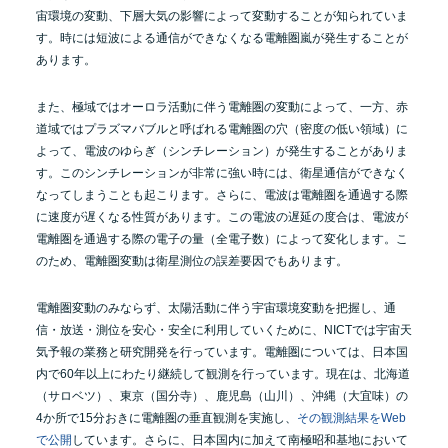
宙環境の変動、下層大気の影響によって変動することが知られていま
す。時には短波による通信ができなくなる電離圏嵐が発生することが
あります。
また、極域ではオーロラ活動に伴う電離圏の変動によって、一方、赤
道域ではプラズマバブルと呼ばれる電離圏の穴（密度の低い領域）に
よって、電波のゆらぎ（シンチレーション）が発生することがありま
す。このシンチレーションが非常に強い時には、衛星通信ができなく
なってしまうことも起こります。さらに、電波は電離圏を通過する際
に速度が遅くなる性質があります。この電波の遅延の度合は、電波が
電離圏を通過する際の電子の量（全電子数）によって変化します。こ
のため、電離圏変動は衛星測位の誤差要因でもあります。
電離圏変動のみならず、太陽活動に伴う宇宙環境変動を把握し、通
信・放送・測位を安心・安全に利用していくために、NICTでは宇宙天
気予報の業務と研究開発を行っています。電離圏については、日本国
内で60年以上にわたり継続して観測を行っています。現在は、北海道
（サロベツ）、東京（国分寺）、鹿児島（山川）、沖縄（大宜味）の
4か所で15分おきに電離圏の垂直観測を実施し、
その観測結果をWeb
で公開
しています。さらに、日本国内に加えて南極昭和基地において