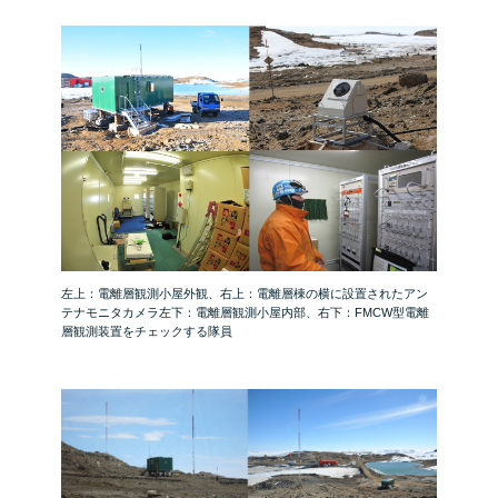
左上：電離層観測小屋外観、右上：電離層棟の横に設置されたアン
テナモニタカメラ
左下：電離層観測小屋内部、右下：FMCW型電離
層観測装置をチェックする隊員