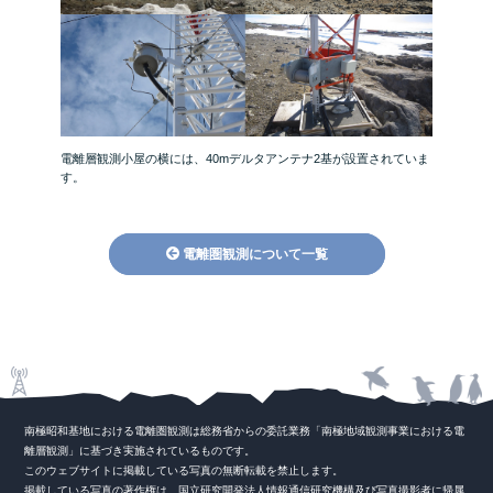
電離層観測小屋の横には、40mデルタアンテナ2基が設置されていま
す。
電離圏観測について一覧
南極昭和基地における電離圏観測は総務省からの委託業務「南極地域観測事業における電
離層観測」に基づき実施されているものです。
このウェブサイトに掲載している写真の無断転載を禁止します。
掲載している写真の著作権は、国立研究開発法人情報通信研究機構及び写真撮影者に帰属