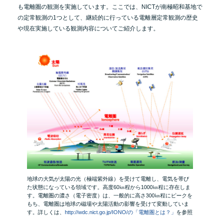
も電離圏の観測を実施しています。ここでは、NICTが南極昭和基地で
の定常観測の1つとして、継続的に行っている電離層定常観測の歴史
や現在実施している観測内容についてご紹介します。
地球の大気が太陽の光（極端紫外線）を受けて電離し、電気を帯び
た状態になっている領域です。
高度60㎞程から1000㎞程に存在しま
す。電離圏の濃さ（電子密度）は、一般的に高さ300㎞程にピークを
もち、
電離圏は地球の磁場や太陽活動の影響を受けて変動していま
す。
詳しくは、
http://wdc.nict.go.jp/IONO/の「電離圏とは？」
を参照