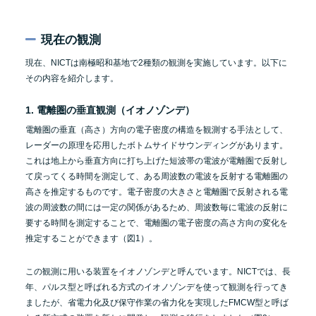
現在の観測
現在、NICTは南極昭和基地で2種類の観測を実施しています。以下に
その内容を紹介します。
1. 電離圏の垂直観測（イオノゾンデ）
電離圏の垂直（高さ）方向の電子密度の構造を観測する手法として、
レーダーの原理を応用したボトムサイドサウンディングがあります。
これは地上から垂直方向に打ち上げた短波帯の電波が電離圏で反射し
て戻ってくる時間を測定して、ある周波数の電波を反射する電離圏の
高さを推定するものです。電子密度の大きさと電離圏で反射される電
波の周波数の間には一定の関係があるため、周波数毎に電波の反射に
要する時間を測定することで、電離圏の電子密度の高さ方向の変化を
推定することができます（図1）。
この観測に用いる装置をイオノゾンデと呼んでいます。NICTでは、長
年、パルス型と呼ばれる方式のイオノゾンデを使って観測を行ってき
ましたが、省電力化及び保守作業の省力化を実現したFMCW型と呼ば