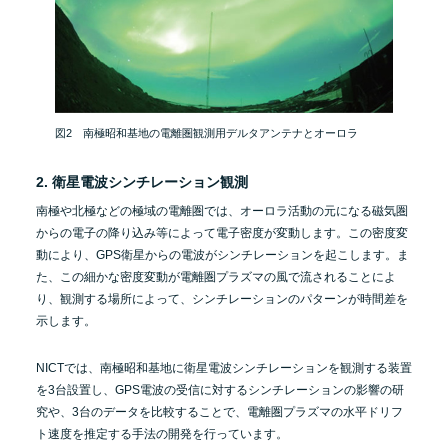
図2 南極昭和基地の電離圏観測用デルタアンテナとオーロラ
2. 衛星電波シンチレーション観測
南極や北極などの極域の電離圏では、オーロラ活動の元になる磁気圏
からの電子の降り込み等によって電子密度が変動します。この密度変
動により、GPS衛星からの電波がシンチレーションを起こします。ま
た、この細かな密度変動が電離圏プラズマの風で流されることによ
り、観測する場所によって、シンチレーションのパターンが時間差を
示します。
NICTでは、南極昭和基地に衛星電波シンチレーションを観測する装置
を3台設置し、GPS電波の受信に対するシンチレーションの影響の研
究や、3台のデータを比較することで、電離圏プラズマの水平ドリフ
ト速度を推定する手法の開発を行っています。