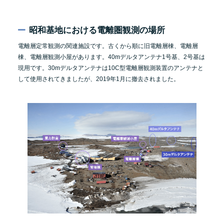
昭和基地における電離圏観測の場所
電離層定常観測の関連施設です。古くから順に旧電離層棟、電離層
棟、電離層観測小屋があります。40mデルタアンテナ1号基、2号基は
現用です。30mデルタアンテナは10C型電離層観測装置のアンテナと
して使用されてきましたが、2019年1月に撤去されました。