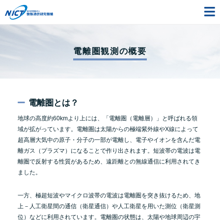
電離圏観測の概要
電離圏とは？
地球の高度約60kmより上には、「電離圏（電離層）」と呼ばれる領
域が拡がっています。電離圏は太陽からの極端紫外線やX線によって
超高層大気中の原子・分子の一部が電離し、電子やイオンを含んだ電
離ガス（プラズマ）になることで作り出されます。短波帯の電波は電
離圏で反射する性質があるため、遠距離との無線通信に利用されてき
ました。
一方、極超短波やマイクロ波帯の電波は電離圏を突き抜けるため、地
上－人工衛星間の通信（衛星通信）や人工衛星を用いた測位（衛星測
位）などに利用されています。電離圏の状態は、太陽や地球周辺の宇