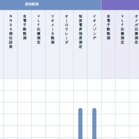
基地観測
Ｎ
全
Ｖ
リ
オ
短
イ
全
Ｖ
オ
Ｎ
電
Ｌ
オ
｜
波
オ
電
Ｌ
メ
Ｓ
子
Ｆ
メ
ロ
電
ノ
子
Ｆ
ガ
Ｓ
数
伝
｜
ラ
界
ゾ
数
伝
伝
測
観
搬
タ
レ
強
ン
観
搬
搬
位
測
測
観
｜
度
デ
測
測
測
誤
定
測
ダ
測
定
定
差
定