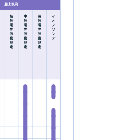
船上観測
短
中
長
イ
波
波
波
オ
電
電
電
ノ
界
界
界
ゾ
強
強
強
ン
度
度
度
デ
測
測
測
定
定
定