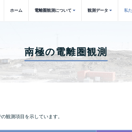
ホーム
電離圏観測について
観測データ
私
南極の電離圏観測
での観測項目を示しています。