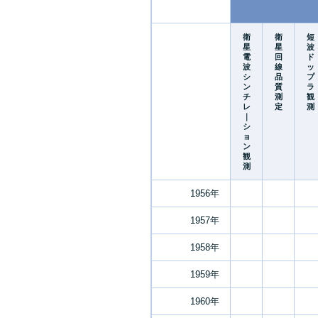
衛
衛
短
星
星
波
電
回
ド
波
線
ッ
シ
品
プ
ン
質
ラ
チ
測
観
レ
定
測
｜
シ
ョ
ン
観
測
1956年
1957年
1958年
1959年
1960年