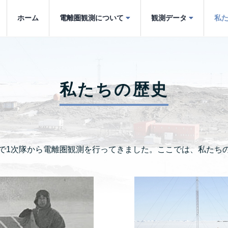
ホーム
電離圏観測について
観測データ
私
私たちの歴史
で1次隊から電離圏観測を行ってきました。ここでは、私たち