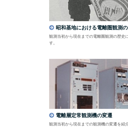
昭和基地における電離圏観測の
観測当初から現在までの電離圏観測の歴史
す。
電離層定常観測機の変遷
観測当初から現在までの観測機の変遷を紹